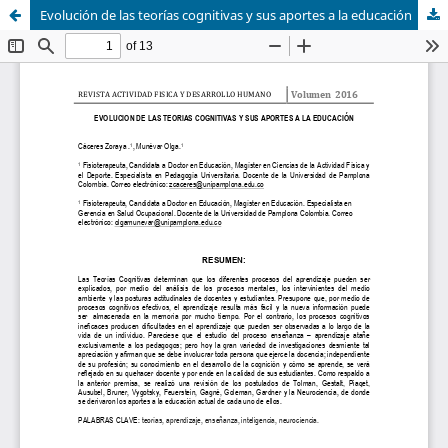
Evolución de las teorías cognitivas y sus aportes a la educación