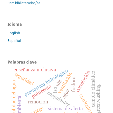
Para bibliotecarios/as
Idioma
English
Español
Palabras clave
enseñanza inclusiva
pronóstico hidrológico
correlación
cambio climático
ventilación
seguridad
fosforo
uht
calidad del agua
pulimento
greenwashing
iso
agua
coagulantes
currículo escolar
ambiental
remoción
sistema de alerta