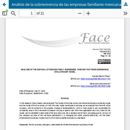
Análisis de la sobrevivencia de las empresas familiares mexicanas, mediante el modelo evolutivo tridimensional