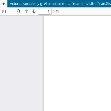
Actores sociales y grel ascenso de la “mano invisible”: aná