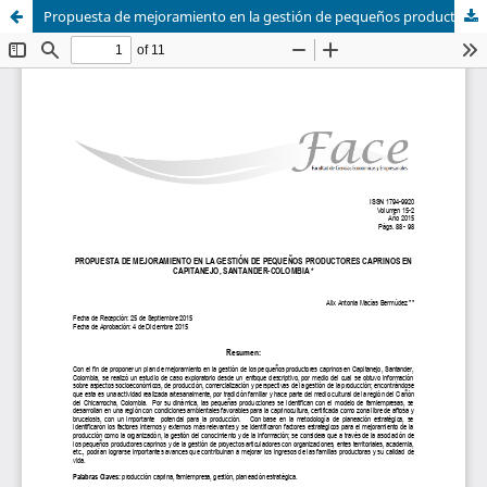
Propuesta de mejoramiento en la gestión de pequeños productores caprinos en Capitanejo, Santander-Colombia *