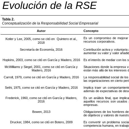
Evolución de la RSE
Tabla 2.
Conceptualización de la Responsabilidad
Social Empresarial
Autor
Concepto
Es un compromiso de mejorar e
Kotler y Lee, 2005, como se citó en
Quintero et al.,
recursos corporativos.
2018
Secretaría de Economía, 2016
Contribución activa y voluntaria
aumentar su valor y valor añadid
Hopkins, 2003, como se citó en
García y Madero
, 2016
Es el interés de mediar con los
McWilliams y Siegel, 2001, como se citó en
García y
Situaciones donde la empresa va
Madero
, 2016
están más allá de los intereses 
Carroll, 1979, como se citó en
García y Madero
, 2016
La responsabilidad social de lo
las organizaciones en cierto per
Sethi, 1975, como se citó en
García y Madero
, 2016
Implica traer un comportamient
además de expectativas de de
Frederick, 1960, como se citó en
García y Madero
,
Es un análisis final, que impl
2016
aquellos recursos son usados 
empresas.
Bowen, 2013
Obligaciones de los hombres de 
de objetivos y valores de nuestr
Drucker, 1984, como se citó en Botero, 2009
Es convertir un problema soci
competencia humana, en trabajo