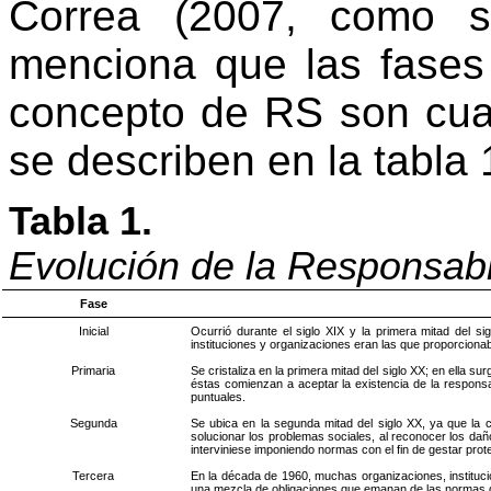
Correa (2007, como s
menciona que las fases 
concepto de RS son cuat
se describen en la tabla 
Tabla 1.
Evolución de la Responsabi
Fase
Inicial
Ocurrió durante el siglo XIX y la primera mitad del si
instituciones y organizaciones eran las que proporciona
Primaria
Se cristaliza en la primera mitad del siglo XX; en ella s
éstas comienzan a aceptar la existencia de la responsabi
puntuales.
Segunda
Se ubica en la segunda mitad del siglo XX, ya que la 
solucionar los problemas sociales, al reconocer los da
interviniese imponiendo normas con el fin de gestar prote
Tercera
En la década de 1960, muchas organizaciones, instituci
una mezcla de obligaciones que emanan de las normas de