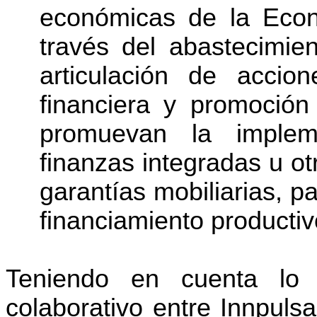
econ
ó
micas de la Eco
través del abastecimien
articulaci
ó
n de accion
financiera y promoci
ó
n
promuevan la imple
finanzas integradas u o
garantías mobiliarias, 
financiamiento productiv
Teniendo en cuenta lo a
colaborativo entre
Innpulsa