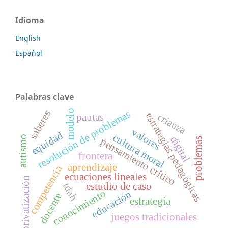
Idioma
English
Español
Palabras clave
modelo
resolución de problemas
saberes
estrategias pedagógicas
crianza
pautas
valores
equidad
cultura moral
autismo
digital
pensamiento crítico
problemas
frontera
aprendizaje
competencia
ecuaciones lineales
privatización
estudio de caso
tdah
conocimiento
educación
docente
estrategia
juegos tradicionales