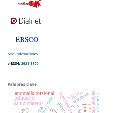
Más indexaciones
e-ISSN:
2981-5800
Palabras clave
hábitos
anomalía torsional
hipertensión portal
tracción
pausas activas
primitivo
vena porta
salud materna
pleura
vats