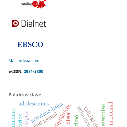
Más indexaciones
e-ISSN:
2981-5800
Palabras clave
actividad física
adolescentes
incidental
desempleo
reducción cerrada
calidad de vida
salud mental
dieta
timo