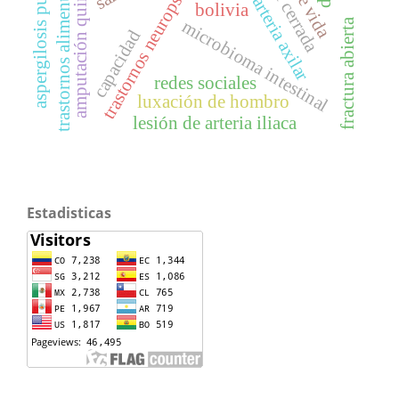
trastornos neuropsiquiátricos
aspergilosis pulmonar
amputación quirúrgica
trastornos alimentarios
arteria axilar
bolivia
fractura abierta
microbioma intestinal
capacidad
redes sociales
luxación de hombro
lesión de arteria iliaca
Estadisticas