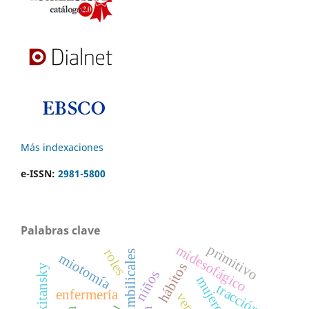
Más indexaciones
e-ISSN:
2981-5800
Palabras clave
primitivo
midesofágico
roles
venas umbilicales
miotomía
hábitos
niños
tracción
enfermería