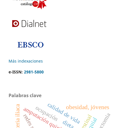
Más indexaciones
e-ISSN:
2981-5800
Palabras clave
calidad de vida
obesidad, jóvenes
ocupación
amputación quirúrgica
dieta