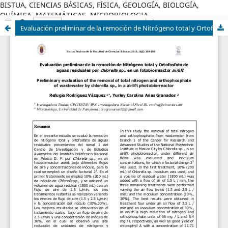
BISTUA, CIENCIAS BÁSICAS, FÍSICA, GEOLOGÍA, BIOLOGÍA,
QUÍMICA, MATEMÁTICAS, MICROBIOLOGIA
Evaluación preliminar de la remoción de Nitrógeno total y Ortofosfato de aguas residuales por chlorella sp., en un fotobiorreactor airlift