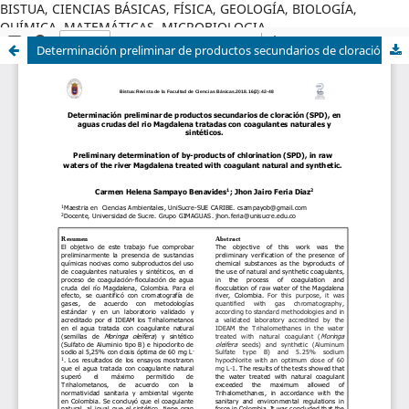
BISTUA, CIENCIAS BÁSICAS, FÍSICA, GEOLOGÍA, BIOLOGÍA,
QUÍMICA, MATEMÁTICAS, MICROBIOLOGIA
Determinación preliminar de productos secundarios de cloración (SPD), en aguas crudas del rio Magdalena tratadas con coagulantes naturales y sintéticos.