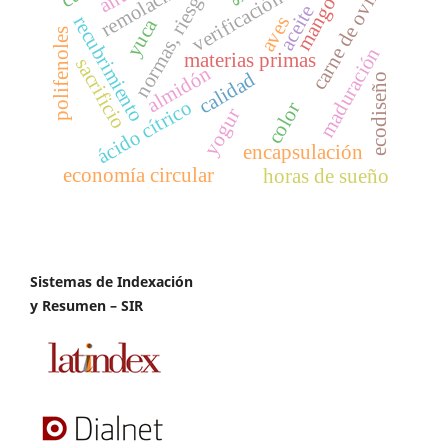
carne de ovino
remolacha
normas, riesgo
verificación
mango
aceite
recubrimiento
aves
yuca
polifenoles
maduración
materias primas
sacrificio
almidón
calidad
ecodiseño
ácido cítrico
color
yogur
encapsulación
economía circular
horas de sueño
Sistemas de Indexación
y Resumen – SIR