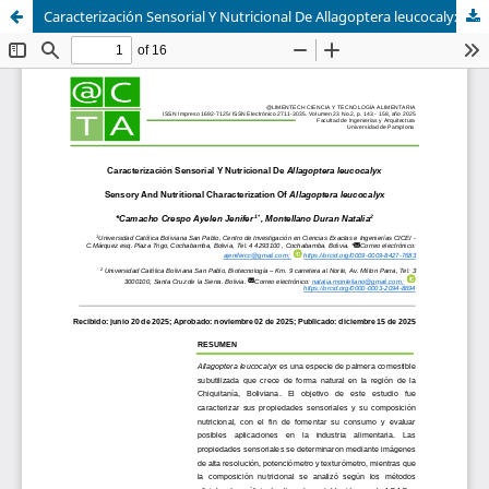
Caracterización Sensorial Y Nutricional De Allagoptera leucocalyx