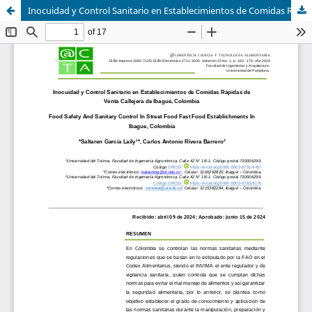
Inocuidad y Control Sanitario en Establecimientos de Comidas Rápidas de Venta Callejera de Ibagué, Colombia