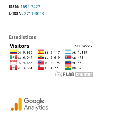
ISSN:
1692-7427
L-ISSN:
2711-3043
Estadisticas