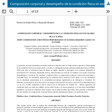
Composición corporal y desempeño de la condición física en escolares de 6 a 16 años