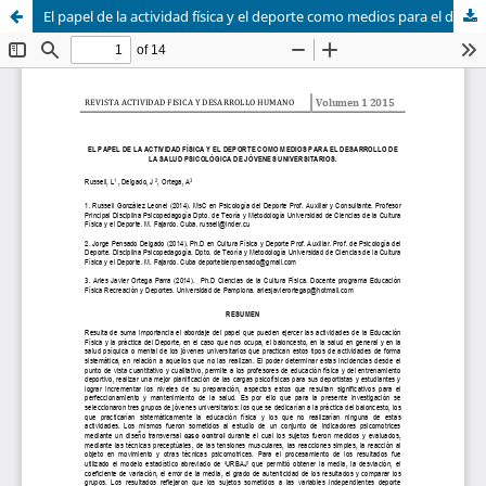
El papel de la actividad física y el deporte como medios para el desarrollo de la salud psicológica de jóvenes universitarios